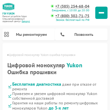
+7 (385) 254-68-04
Ежедневно, с 10:00 до 20:00
FIX-YUKON
+7 (800) 302-71-75
Ремонт устройств Yukon
Специализированный
Звонок бесплатный по РФ
cервисный центр г.
Барнаул
Мы ремонтируем
Позвонить
науле
Цифровой монокуляр Yukon ошибка прошивки
Цифровой монокуляр
Yukon
Ошибка прошивки
Ремонт оптических прицелов Yukon
Ремонт прицелов ночного видения Yukon
Бесплатная диагностика
даже при отказе от
ремонта
Привезем и увезем цифровой монокуляр Yukon
собственной доставкой
Гарантия на наши работы по ремонту цифровых
до 3-х лет
монокуляров Yukon