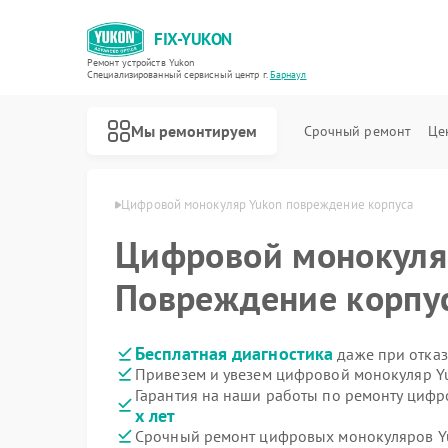
FIX-YUKON
Ремонт устройств Yukon
Специализированный cервисный центр г.
Барнаул
Мы ремонтируем
Срочный ремонт
Це
в Yukon в Барнауле
Цифровой монокуляр Yukon повреждение корпуса
Цифровой монокул
Повреждение корпу
Ремонт оптических прицелов Yukon
Ремонт прицелов ночного видения Yukon
Бесплатная диагностика
даже при отказ
Привезем и увезем цифровой монокуляр Y
Гарантия на наши работы по ремонту циф
х лет
Срочный ремонт цифровых монокуляров Yu