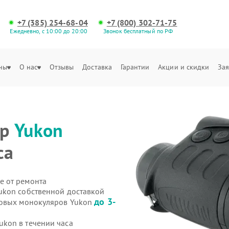
+7 (385) 254-68-04
+7 (800) 302-71-75
Ежедневно, с 10:00 до 20:00
Звонок бесплатный по РФ
ны
О нас
Отзывы
Доставка
Гарантии
Акции и скидки
Зая
яр
Yukon
са
е от ремонта
ukon собственной доставкой
до 3-
ровых монокуляров Yukon
kon в течении часа