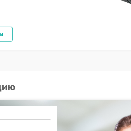
ны
цию