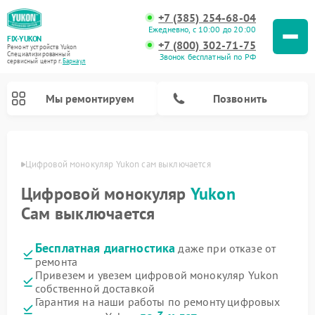
+7 (385) 254-68-04
Ежедневно, с 10:00 до 20:00
FIX-YUKON
+7 (800) 302-71-75
Ремонт устройств Yukon
Специализированный
Звонок бесплатный по РФ
cервисный центр г.
Барнаул
Мы ремонтируем
Позвонить
науле
Цифровой монокуляр Yukon сам выключается
Цифровой монокуляр
Yukon
Ремонт оптических прицелов Yukon
Ремонт прицелов ночного видения Yukon
Сам выключается
Бесплатная диагностика
даже при отказе от
ремонта
Привезем и увезем цифровой монокуляр Yukon
собственной доставкой
Гарантия на наши работы по ремонту цифровых