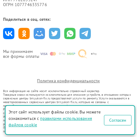
ОГРН 1077746335776
Поделиться в соц. сетях:
Мы принимаем
все формы оплаты
Политика конфиденциальности
Вся информация на сайте носит исключительно справочный характер.
Товарные знаки используются исключительно для описания устройств, в отношении которых
сервисные центры brn.yukon-fix.ru предоставляют услуги по ремонту. Услуги оказываются в
неавторизованных сервисных центрах brn.yukon-fix.ru, которые не связаны с
правообладателями товарных знаков или их официальными представителями.
Ремонт осуществляется для устройств, уже введенных в гражданский оборот в соответствии
Этот сайт использует файлы cookie. Вы можете
со статьей 1487 ГК РФ.
Использование товарных знаков не преследует цели индивидуализации услуг или введения
ознакомиться с
правилами использования
Согласен
потребителей в заблуждение, а служит для информирования о предоставляемых услугах по
ремонту техники указанных брендов.
файлов cookie
Представленная на сайте информация не является публичной офертой, определяемой
положениями Статьи 437(2) Гражданского кодекса РФ