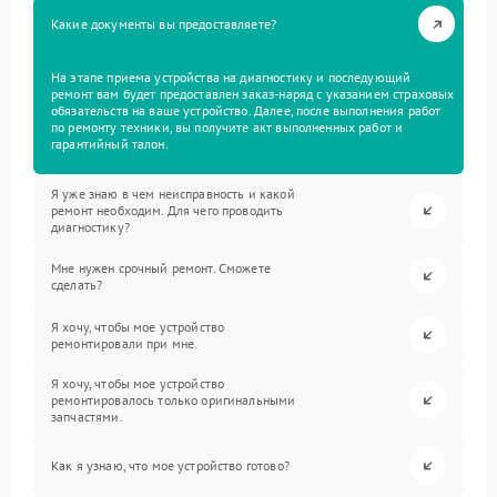
Какие документы вы предоставляете?
На этапе приема устройства на диагностику и последующий
ремонт вам будет предоставлен заказ-наряд с указанием страховых
обязательств на ваше устройство. Далее, после выполнения работ
по ремонту техники, вы получите акт выполненных работ и
гарантийный талон.
Я уже знаю в чем неисправность и какой
ремонт необходим. Для чего проводить
диагностику?
Мне нужен срочный ремонт. Сможете
сделать?
Я хочу, чтобы мое устройство
ремонтировали при мне.
Я хочу, чтобы мое устройство
ремонтировалось только оригинальными
запчастями.
Как я узнаю, что мое устройство готово?