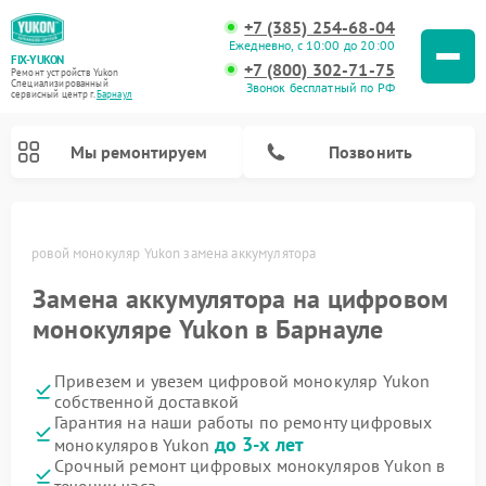
+7 (385) 254-68-04
Ежедневно, с 10:00 до 20:00
FIX-YUKON
+7 (800) 302-71-75
Ремонт устройств Yukon
Специализированный
Звонок бесплатный по РФ
cервисный центр г.
Барнаул
Мы ремонтируем
Позвонить
Цифровой монокуляр Yukon замена аккумулятора
Замена аккумулятора на цифровом
Ремонт оптических прицелов Yukon
Ремонт прицелов ночного видения Yukon
монокуляре Yukon в Барнауле
Привезем и увезем цифровой монокуляр Yukon
собственной доставкой
Гарантия на наши работы по ремонту цифровых
до 3-х лет
монокуляров Yukon
Срочный ремонт цифровых монокуляров Yukon в