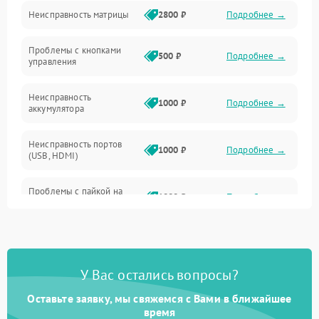
Неисправность матрицы
2800 ₽
Подробнее →
Управление
Проблемы с кнопками
Механические повреждения
500 ₽
Подробнее →
управления
Неисправность
1000 ₽
Подробнее →
аккумулятора
Неисправность портов
1000 ₽
Подробнее →
(USB, HDMI)
Проблемы с пайкой на
1000 ₽
Подробнее →
плате
Неисправность
2800 ₽
Подробнее →
процессора
У Вас остались вопросы?
Повреждение внутренних
500 ₽
Подробнее →
проводов
Оставьте заявку, мы свяжемся с Вами в ближайшее
время