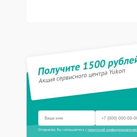
Получите 1500 рубле
Акция сервисного центра Yukon
Отправляя, Вы соглашаетесь с
политикой конфиденциально