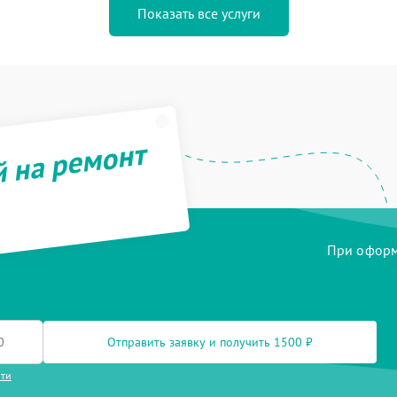
Показать все услуги
й на ремонт
При оформл
Отправить заявку и получить 1500 ₽
сти