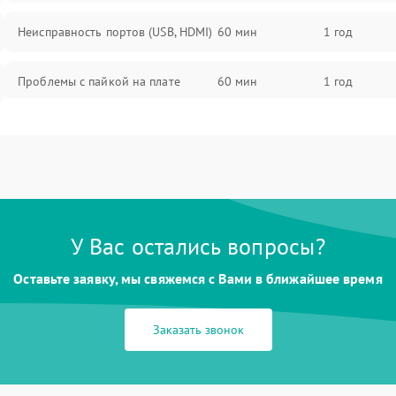
Неисправность портов (USB, HDMI)
60 мин
1 год
Проблемы с пайкой на плате
60 мин
1 год
Неисправность процессора
60 мин
1 год
Повреждение внутренних
60 мин
1 год
проводов
У Вас остались вопросы?
Неисправность Wi-Fi/Bluetooth
60 мин
1 год
модуля
Оставьте заявку, мы свяжемся с Вами в ближайшее время
Проблемы с калибровкой
60 мин
1 год
изображения
Заказать звонок
Неисправность разъемов (MicroSD,
60 мин
1 год
AV)