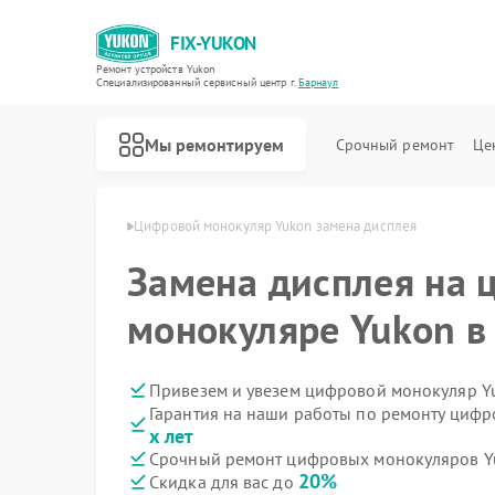
FIX-YUKON
Ремонт устройств Yukon
Специализированный cервисный центр г.
Барнаул
Мы ремонтируем
Срочный ремонт
Це
в Yukon в Барнауле
Цифровой монокуляр Yukon замена дисплея
Замена дисплея на
монокуляре Yukon в
Ремонт оптических прицелов Yukon
Ремонт прицелов ночного видения Yukon
Привезем и увезем цифровой монокуляр Y
Гарантия на наши работы по ремонту циф
х лет
Срочный ремонт цифровых монокуляров Yu
20%
Скидка для вас до