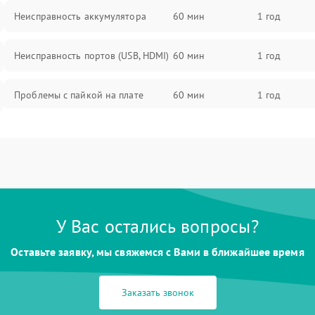
Неисправность аккумулятора
60 мин
1 год
Неисправность портов (USB, HDMI)
60 мин
1 год
Проблемы с пайкой на плате
60 мин
1 год
Неисправность процессора
60 мин
1 год
Повреждение внутренних
60 мин
1 год
проводов
У Вас остались вопросы?
Неисправность Wi-Fi/Bluetooth
60 мин
1 год
модуля
Оставьте заявку, мы свяжемся с Вами в ближайшее время
Проблемы с калибровкой
60 мин
1 год
изображения
Заказать звонок