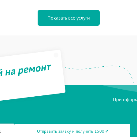
Показать все услуги
й на ремонт
При оформл
Отправить заявку и получить 1500 ₽