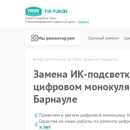
FIX-YUKON
Ремонт устройств Yukon
Специализированный cервисный центр г.
Барнаул
Мы ремонтируем
Срочный ремонт
Це
в Yukon в Барнауле
Цифровой монокуляр Yukon замена ик-подсветки
Замена ИК-подсветк
цифровом монокуля
Ремонт оптических прицелов Yukon
Ремонт прицелов ночного видения Yukon
Барнауле
Привезем и увезем цифровой монокуляр Y
Гарантия на наши работы по ремонту циф
х лет