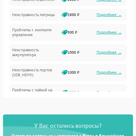
ПО
Неисправность матрицы
2800 ₽
Подробнее →
Управление
Проблемы с кнопками
Механические повреждения
500 ₽
Подробнее →
управления
Неисправность
1000 ₽
Подробнее →
аккумулятора
Неисправность портов
1000 ₽
Подробнее →
(USB, HDMI)
Проблемы с пайкой на
1000 ₽
Подробнее →
плате
Неисправность
2800 ₽
Подробнее →
процессора
У Вас остались вопросы?
Повреждение внутренних
500 ₽
Подробнее →
проводов
Оставьте заявку, мы свяжемся с Вами в ближайшее