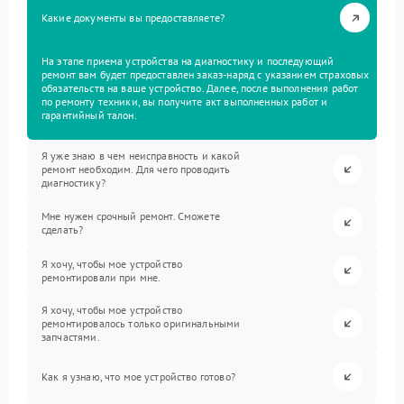
Какие документы вы предоставляете?
На этапе приема устройства на диагностику и последующий
ремонт вам будет предоставлен заказ-наряд с указанием страховых
обязательств на ваше устройство. Далее, после выполнения работ
по ремонту техники, вы получите акт выполненных работ и
гарантийный талон.
Я уже знаю в чем неисправность и какой
ремонт необходим. Для чего проводить
диагностику?
Мне нужен срочный ремонт. Сможете
сделать?
Я хочу, чтобы мое устройство
ремонтировали при мне.
Я хочу, чтобы мое устройство
ремонтировалось только оригинальными
запчастями.
Как я узнаю, что мое устройство готово?