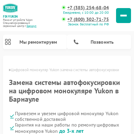
+7 (385) 254-68-04
Ежедневно, с 10:00 до 20:00
FIX-YUKON
+7 (800) 302-71-75
Ремонт устройств Yukon
Специализированный
Звонок бесплатный по РФ
cервисный центр г.
Барнаул
Мы ремонтируем
Позвонить
науле
Цифровой монокуляр Yukon замена системы автофокусировки
Замена системы автофокусировки
Ремонт оптических прицелов Yukon
Ремонт прицелов ночного видения Yukon
на цифровом монокуляре Yukon в
Барнауле
Привезем и увезем цифровой монокуляр Yukon
собственной доставкой
Гарантия на наши работы по ремонту цифровых
до 3-х лет
монокуляров Yukon