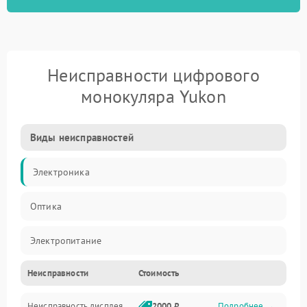
Неисправности цифрового
монокуляра Yukon
Виды неисправностей
Электроника
Оптика
Электропитание
Неисправности
Стоимость
Видео
Неисправность дисплея
2000 ₽
Подробнее →