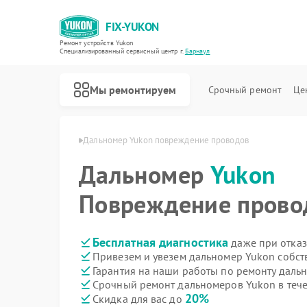
FIX-YUKON
Ремонт устройств Yukon
Специализированный cервисный центр г.
Барнаул
Мы ремонтируем
Срочный ремонт
Це
ов Yukon в Барнауле
Дальномер Yukon повреждение проводов
Дальномер
Yukon
Повреждение прово
Ремонт оптических прицелов Yukon
Ремонт прицелов ночного видения Yukon
Ремонт цифровых монокуляров Yukon
Бесплатная диагностика
даже при отказ
Привезем и увезем дальномер Yukon собст
Гарантия на наши работы по ремонту дал
Срочный ремонт дальномеров Yukon в тече
20%
Скидка для вас до