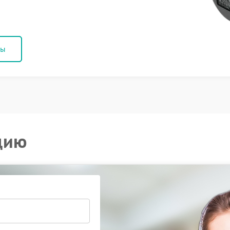
ны
цию