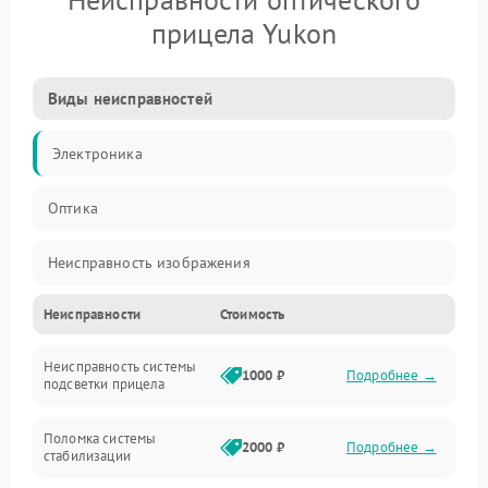
прицела Yukon
Виды неисправностей
Электроника
Оптика
Неисправность изображения
Неисправности
Стоимость
Механические повреждения
Неисправность системы
Неисправность фокусировки и оптики
1000 ₽
Подробнее →
подсветки прицела
Неисправность подсветки и электроники
Поломка системы
2000 ₽
Подробнее →
стабилизации
Прочие неисправности