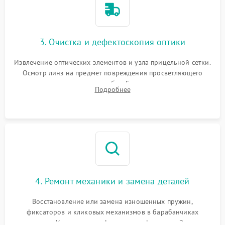
3. Очистка и дефектоскопия оптики
Извлечение оптических элементов и узла прицельной сетки.
Осмотр линз на предмет повреждения просветляющего
покрытия или появления грибка. Бережная очистка стекол
Подробнее
спецрастворами. Проверка целостности гравированной
сетки и модуля ее подсветки.
4. Ремонт механики и замена деталей
Восстановление или замена изношенных пружин,
фиксаторов и кликовых механизмов в барабанчиках
поправок. Устранение люфтов в трансфокаторе. Замена