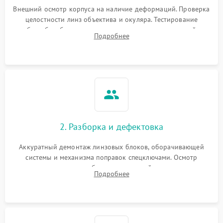
Неисправность системы
1000 ₽
Подробнее →
защиты от перегрева
Внешний осмотр корпуса на наличие деформаций. Проверка
целостности линз объектива и окуляра. Тестирование
работы барабанчиков ввода поправок, кольца отстройки
Поломка системы защиты
Подробнее
1000 ₽
Подробнее →
параллакса и зума. Выявление сколов, внутренних
от перенапряжения
загрязнений и нарушений герметичности.
Поломка системы защиты
1000 ₽
Подробнее →
от замыкания
2. Разборка и дефектовка
Аккуратный демонтаж линзовых блоков, оборачивающей
системы и механизма поправок спецключами. Осмотр
внутренних резьбовых соединений, пружин и
Подробнее
уплотнительных колец. Поиск причин люфта, смещения
точки попадания или заклинивания подвижных частей.