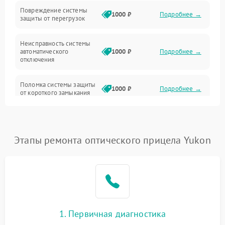
Повреждение системы
1000 ₽
Подробнее →
защиты от перегрузок
Электропитание
Неисправность системы
Механика
автоматического
1000 ₽
Подробнее →
отключения
Управление
Поломка системы защиты
1000 ₽
Подробнее →
от короткого замыкания
Корпус/Герметичность
Повреждение системы
Датчики
1000 ₽
Подробнее →
защиты от перегрева
Этапы ремонта оптического прицела Yukon
Неисправность системы
защиты от
1000 ₽
Подробнее →
перенапряжения
Неисправность системы
1000 ₽
Подробнее →
защиты от замыкания
1. Первичная диагностика