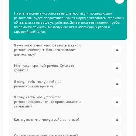
На этапе приема устройства на диагностику и последующий
ремонт вам будет предоставлен заказ-наряд с указанием страховых
обязательств на ваше устройство. Далее, после выполнения работ
по ремонту техники, вы получите акт выполненных работ и
гарантийный талон.
Я уже знаю в чем неисправность и какой
ремонт необходим. Для чего проводить
диагностику?
Мне нужен срочный ремонт. Сможете
сделать?
Я хочу, чтобы мое устройство
ремонтировали при мне.
Я хочу, чтобы мое устройство
ремонтировалось только оригинальными
запчастями.
Как я узнаю, что мое устройство готово?
От чего зависит срок ремонта техники?