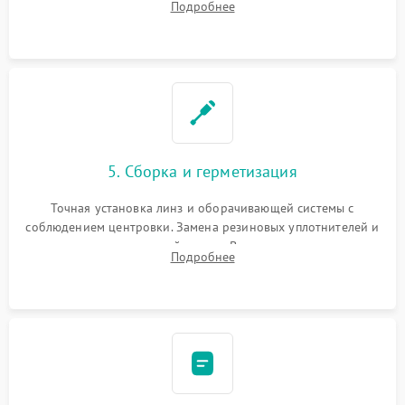
Подробнее
поврежденных линз, разбитой сетки или восстановление
контактов в цепи подсветки прицельной марки.
5. Сборка и герметизация
Точная установка линз и оборачивающей системы с
соблюдением центровки. Замена резиновых уплотнителей и
нанесение влагозащитной смазки. Вакуумирование корпуса
Подробнее
и заполнение его осушенным азотом или аргоном для
защиты линз от внутреннего запотевания.