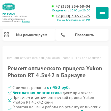
+7 (385) 254-68-04
Ежедневно, с 10:00 до 20:00
FIX-YUKON
+7 (800) 302-71-75
Ремонт устройств Yukon
Специализированный
Звонок бесплатный по РФ
cервисный центр г.
Барнаул
Мы ремонтируем
Позвонить
науле
Ремонт оптического прицела Yukon Photon RT 4.5x42 в Барнауле
Ремонт оптического прицела Yukon
Ремонт прицелов ночного видения Yukon
Ремонт цифровых монокуляров Yukon
Photon RT 4.5x42 в Барнауле
от 480 руб.
Стоимость ремонта
Бесплатная диагностика
даже при отказе
Привезем и увезем оптический прицел Yukon
Photon RT 4.5x42 сами
Гарантия на наши работы по ремонту оптических