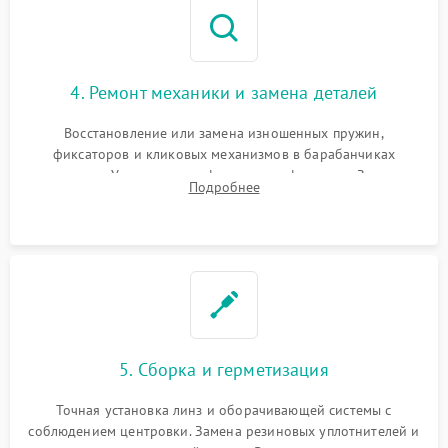
4. Ремонт механики и замена деталей
Восстановление или замена изношенных пружин,
фиксаторов и кликовых механизмов в барабанчиках
поправок. Устранение люфтов в трансфокаторе. Замена
Подробнее
поврежденных линз, разбитой сетки или восстановление
контактов в цепи подсветки прицельной марки.
5. Сборка и герметизация
Точная установка линз и оборачивающей системы с
соблюдением центровки. Замена резиновых уплотнителей и