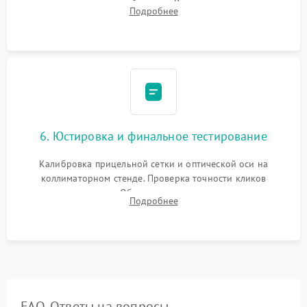
нанесение влагозащитной смазки. Вакуумирование корпуса
Подробнее
и заполнение его осушенным азотом или аргоном для
защиты линз от внутреннего запотевания.
6. Юстировка и финальное тестирование
Калибровка прицельной сетки и оптической оси на
коллиматорном стенде. Проверка точности кликов
механизма поправок. Обязательное испытание прицела на
Подробнее
ударном стенде для проверки устойчивости к отдаче и
гарантии сохранения точки пристрелки.
FAQ. Ответы на вопросы