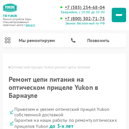
+7 (385) 254-68-04
Ежедневно, с 10:00 до 20:00
FIX-YUKON
+7 (800) 302-71-75
Ремонт устройств Yukon
Специализированный
Звонок бесплатный по РФ
cервисный центр г.
Барнаул
Мы ремонтируем
Позвонить
науле
Оптический прицел Yukon ремонт цепи питания
Ремонт цепи питания на
Ремонт прицелов ночного видения Yukon
Ремонт цифровых монокуляров Yukon
оптическом прицеле Yukon в
Барнауле
Привезем и увезем оптический прицел Yukon
собственной доставкой
Гарантия на наши работы по ремонту оптических
до 3-х лет
прицелов Yukon