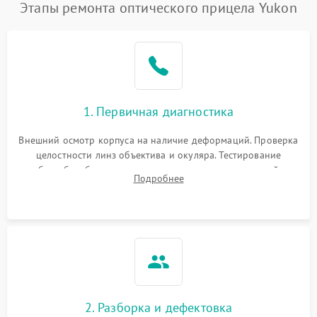
Этапы ремонта оптического прицела Yukon
1. Первичная диагностика
Внешний осмотр корпуса на наличие деформаций. Проверка
целостности линз объектива и окуляра. Тестирование
работы барабанчиков ввода поправок, кольца отстройки
Подробнее
параллакса и зума. Выявление сколов, внутренних
загрязнений и нарушений герметичности.
2. Разборка и дефектовка