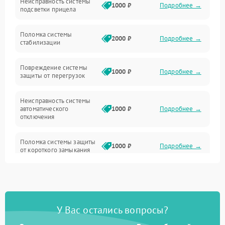
Неисправность системы
Неисправность фокусировки и оптики
1000 ₽
Подробнее →
подсветки прицела
Неисправность подсветки и электроники
Поломка системы
2000 ₽
Подробнее →
стабилизации
Прочие неисправности
Повреждение системы
1000 ₽
Подробнее →
защиты от перегрузок
Электропитание
Неисправность системы
Механика
автоматического
1000 ₽
Подробнее →
отключения
Управление
Поломка системы защиты
1000 ₽
Подробнее →
от короткого замыкания
Корпус/Герметичность
Повреждение системы
Датчики
1000 ₽
Подробнее →
защиты от перегрева
У Вас остались вопросы?
Неисправность системы
защиты от
1000 ₽
Подробнее →
перенапряжения