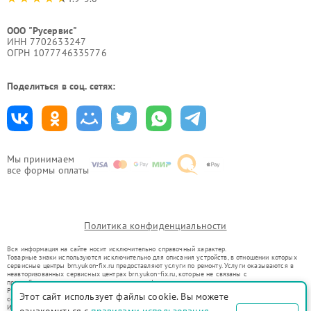
ООО "Русервис"
ИНН 7702633247
ОГРН 1077746335776
Поделиться в соц. сетях:
Мы принимаем
все формы оплаты
Политика конфиденциальности
Вся информация на сайте носит исключительно справочный характер.
Товарные знаки используются исключительно для описания устройств, в отношении которых
сервисные центры brn.yukon-fix.ru предоставляют услуги по ремонту. Услуги оказываются в
неавторизованных сервисных центрах brn.yukon-fix.ru, которые не связаны с
правообладателями товарных знаков или их официальными представителями.
Ремонт осуществляется для устройств, уже введенных в гражданский оборот в соответствии
Этот сайт использует файлы cookie. Вы можете
со статьей 1487 ГК РФ.
Использование товарных знаков не преследует цели индивидуализации услуг или введения