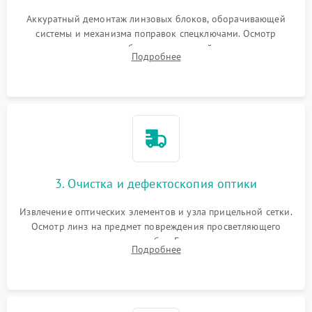
Аккуратный демонтаж линзовых блоков, оборачивающей
системы и механизма поправок спецключами. Осмотр
внутренних резьбовых соединений, пружин и
Подробнее
уплотнительных колец. Поиск причин люфта, смещения
точки попадания или заклинивания подвижных частей.
3. Очистка и дефектоскопия оптики
Извлечение оптических элементов и узла прицельной сетки.
Осмотр линз на предмет повреждения просветляющего
покрытия или появления грибка. Бережная очистка стекол
Подробнее
спецрастворами. Проверка целостности гравированной
сетки и модуля ее подсветки.