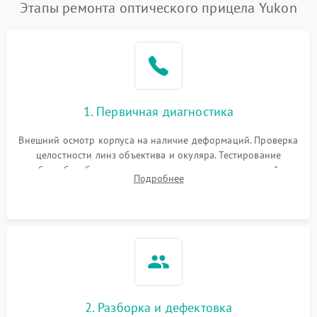
Этапы ремонта оптического прицела Yukon
1. Первичная диагностика
Внешний осмотр корпуса на наличие деформаций. Проверка
целостности линз объектива и окуляра. Тестирование
работы барабанчиков ввода поправок, кольца отстройки
Подробнее
параллакса и зума. Выявление сколов, внутренних
загрязнений и нарушений герметичности.
2. Разборка и дефектовка