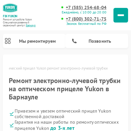
+7 (385) 254-68-04
Ежедневно, с 10:00 до 20:00
FIX-YUKON
+7 (800) 302-71-75
Ремонт устройств Yukon
Специализированный
Звонок бесплатный по РФ
cервисный центр г.
Барнаул
Мы ремонтируем
Позвонить
е
Оптический прицел Yukon ремонт электронно-лучевой трубки
Ремонт электронно-лучевой трубки
Ремонт прицелов ночного видения Yukon
Ремонт цифровых монокуляров Yukon
на оптическом прицеле Yukon в
Барнауле
Привезем и увезем оптический прицел Yukon
собственной доставкой
Гарантия на наши работы по ремонту оптических
до 3-х лет
прицелов Yukon