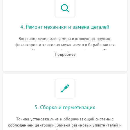
4. Ремонт механики и замена деталей
Восстановление или замена изношенных пружин,
фиксаторов и кликовых механизмов в барабанчиках
поправок. Устранение люфтов в трансфокаторе. Замена
Подробнее
поврежденных линз, разбитой сетки или восстановление
контактов в цепи подсветки прицельной марки.
5. Сборка и герметизация
Точная установка линз и оборачивающей системы с
соблюдением центровки. Замена резиновых уплотнителей и