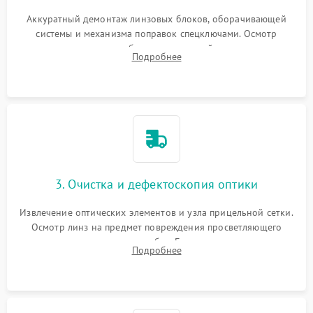
Аккуратный демонтаж линзовых блоков, оборачивающей
системы и механизма поправок спецключами. Осмотр
внутренних резьбовых соединений, пружин и
Подробнее
уплотнительных колец. Поиск причин люфта, смещения
точки попадания или заклинивания подвижных частей.
3. Очистка и дефектоскопия оптики
Извлечение оптических элементов и узла прицельной сетки.
Осмотр линз на предмет повреждения просветляющего
покрытия или появления грибка. Бережная очистка стекол
Подробнее
спецрастворами. Проверка целостности гравированной
сетки и модуля ее подсветки.