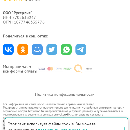
ООО "Русервис"
ИНН 7702633247
ОГРН 1077746335776
Поделиться в соц. сетях:
Мы принимаем
все формы оплаты
Политика конфиденциальности
Вся информация на сайте носит исключительно справочный характер.
Товарные знаки используются исключительно для описания устройств, в отношении которых
сервисные центры brn.yukon-fix.ru предоставляют услуги по ремонту. Услуги оказываются в
неавторизованных сервисных центрах brn.yukon-fix.ru, которые не связаны с
правообладателями товарных знаков или их официальными представителями.
Ремонт осуществляется для устройств, уже введенных в гражданский оборот в соответствии
Этот сайт использует файлы cookie. Вы можете
со статьей 1487 ГК РФ.
Использование товарных знаков не преследует цели индивидуализации услуг или введения