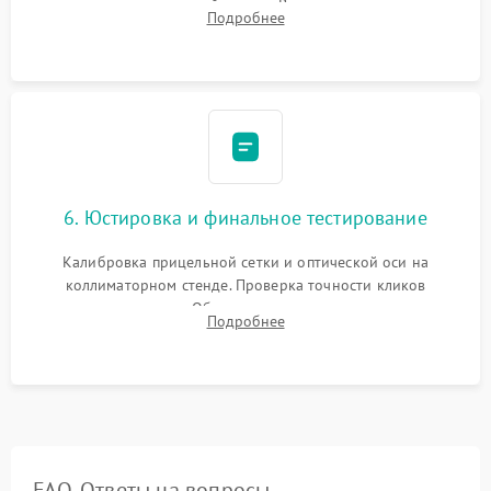
нанесение влагозащитной смазки. Вакуумирование корпуса
Подробнее
и заполнение его осушенным азотом или аргоном для
защиты линз от внутреннего запотевания.
6. Юстировка и финальное тестирование
Калибровка прицельной сетки и оптической оси на
коллиматорном стенде. Проверка точности кликов
механизма поправок. Обязательное испытание прицела на
Подробнее
ударном стенде для проверки устойчивости к отдаче и
гарантии сохранения точки пристрелки.
FAQ. Ответы на вопросы