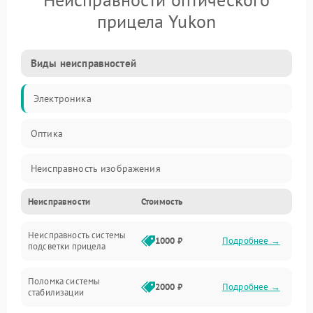
прицела Yukon
Виды неисправностей
Электроника
Оптика
Неисправность изображения
Неисправности
Стоимость
Механические повреждения
Неисправность системы
Неисправность фокусировки и оптики
1000 ₽
Подробнее →
подсветки прицела
Неисправность подсветки и электроники
Поломка системы
2000 ₽
Подробнее →
стабилизации
Прочие неисправности