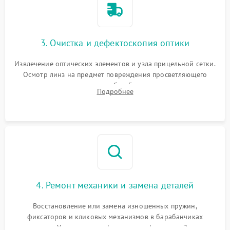
3. Очистка и дефектоскопия оптики
Извлечение оптических элементов и узла прицельной сетки.
Осмотр линз на предмет повреждения просветляющего
покрытия или появления грибка. Бережная очистка стекол
Подробнее
спецрастворами. Проверка целостности гравированной
сетки и модуля ее подсветки.
4. Ремонт механики и замена деталей
Восстановление или замена изношенных пружин,
фиксаторов и кликовых механизмов в барабанчиках
поправок. Устранение люфтов в трансфокаторе. Замена