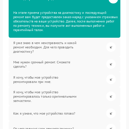
На этапе приема устройства на диагностику и последующий
ремонт вам будет предоставлен заказ-наряд с указанием страховых
обязательств на ваше устройство. Далее, после выполнения работ
по ремонту техники, вы получите акт выполненных работ и
гарантийный талон.
Я уже знаю в чем неисправность и какой
ремонт необходим. Для чего проводить
диагностику?
Мне нужен срочный ремонт. Сможете
сделать?
Я хочу, чтобы мое устройство
ремонтировали при мне.
Я хочу, чтобы мое устройство
ремонтировалось только оригинальными
запчастями.
Как я узнаю, что мое устройство готово?
От чего зависит срок ремонта техники?