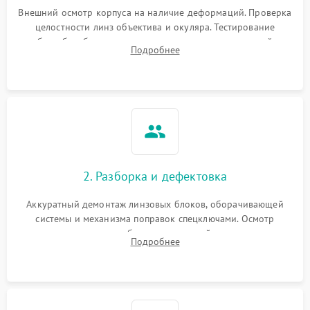
Неисправность системы
1000 ₽
Подробнее →
защиты от перегрева
Внешний осмотр корпуса на наличие деформаций. Проверка
целостности линз объектива и окуляра. Тестирование
работы барабанчиков ввода поправок, кольца отстройки
Поломка системы защиты
Подробнее
1000 ₽
Подробнее →
параллакса и зума. Выявление сколов, внутренних
от перенапряжения
загрязнений и нарушений герметичности.
Поломка системы защиты
1000 ₽
Подробнее →
от замыкания
2. Разборка и дефектовка
Аккуратный демонтаж линзовых блоков, оборачивающей
системы и механизма поправок спецключами. Осмотр
внутренних резьбовых соединений, пружин и
Подробнее
уплотнительных колец. Поиск причин люфта, смещения
точки попадания или заклинивания подвижных частей.