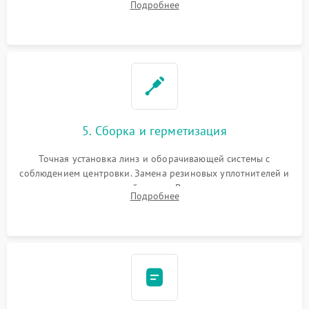
Подробнее
поврежденных линз, разбитой сетки или восстановление
контактов в цепи подсветки прицельной марки.
5. Сборка и герметизация
Точная установка линз и оборачивающей системы с
соблюдением центровки. Замена резиновых уплотнителей и
нанесение влагозащитной смазки. Вакуумирование корпуса
Подробнее
и заполнение его осушенным азотом или аргоном для
защиты линз от внутреннего запотевания.