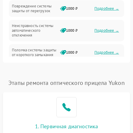
Повреждение системы
1000 ₽
Подробнее →
защиты от перегрузок
Электропитание
Неисправность системы
Механика
автоматического
1000 ₽
Подробнее →
отключения
Управление
Поломка системы защиты
1000 ₽
Подробнее →
от короткого замыкания
Корпус/Герметичность
Повреждение системы
Датчики
1000 ₽
Подробнее →
защиты от перегрева
Этапы ремонта оптического прицела Yukon
Неисправность системы
защиты от
1000 ₽
Подробнее →
перенапряжения
Неисправность системы
1000 ₽
Подробнее →
защиты от замыкания
1. Первичная диагностика