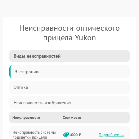
Неисправности оптического
прицела Yukon
Виды неисправностей
Электроника
Оптика
Неисправность изображения
Неисправности
Стоимость
Механические повреждения
Неисправность системы
Неисправность фокусировки и оптики
1000 ₽
Подробнее →
подсветки прицела