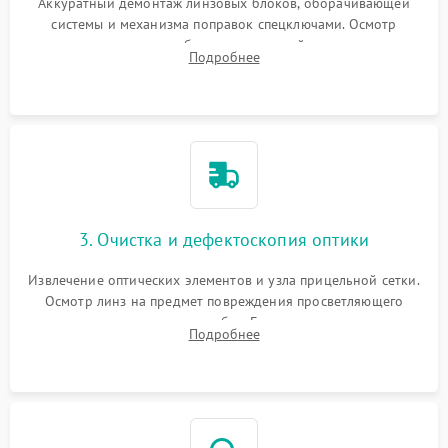
Аккуратный демонтаж линзовых блоков, оборачивающей
системы и механизма поправок спецключами. Осмотр
внутренних резьбовых соединений, пружин и
Подробнее
уплотнительных колец. Поиск причин люфта, смещения
точки попадания или заклинивания подвижных частей.
3. Очистка и дефектоскопия оптики
Извлечение оптических элементов и узла прицельной сетки.
Осмотр линз на предмет повреждения просветляющего
покрытия или появления грибка. Бережная очистка стекол
Подробнее
спецрастворами. Проверка целостности гравированной
сетки и модуля ее подсветки.