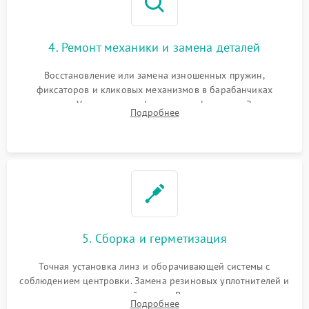
4. Ремонт механики и замена деталей
Восстановление или замена изношенных пружин,
фиксаторов и кликовых механизмов в барабанчиках
поправок. Устранение люфтов в трансфокаторе. Замена
Подробнее
поврежденных линз, разбитой сетки или восстановление
контактов в цепи подсветки прицельной марки.
5. Сборка и герметизация
Точная установка линз и оборачивающей системы с
соблюдением центровки. Замена резиновых уплотнителей и
нанесение влагозащитной смазки. Вакуумирование корпуса
Подробнее