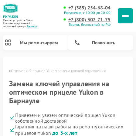
+7 (385) 254-68-04
Ежедневно, с 10:00 до 20:00
FIX-YUKON
+7 (800) 302-71-75
Ремонт устройств Yukon
Специализированный
Звонок бесплатный по РФ
cервисный центр г.
Барнаул
Мы ремонтируем
Позвонить
науле
Оптический прицел Yukon замена ключей управления
Замена ключей управления на
Ремонт прицелов ночного видения Yukon
Ремонт цифровых монокуляров Yukon
оптическом прицеле Yukon в
Барнауле
Привезем и увезем оптический прицел Yukon
собственной доставкой
Гарантия на наши работы по ремонту оптических
до 3-х лет
прицелов Yukon