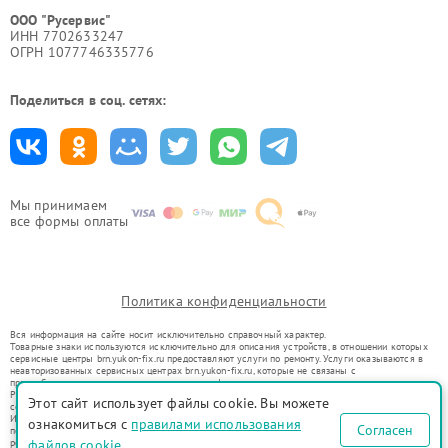
ООО "Русервис"
ИНН 7702633247
ОГРН 1077746335776
Поделиться в соц. сетях:
Мы принимаем
все формы оплаты
Политика конфиденциальности
Вся информация на сайте носит исключительно справочный характер.
Товарные знаки используются исключительно для описания устройств, в отношении которых
сервисные центры brn.yukon-fix.ru предоставляют услуги по ремонту. Услуги оказываются в
неавторизованных сервисных центрах brn.yukon-fix.ru, которые не связаны с
правообладателями товарных знаков или их официальными представителями.
Ремонт осуществляется для устройств, уже введенных в гражданский оборот в соответствии
Этот сайт использует файлы cookie. Вы можете
со статьей 1487 ГК РФ.
Использование товарных знаков не преследует цели индивидуализации услуг или введения
ознакомиться с
правилами использования
Согласен
потребителей в заблуждение, а служит для информирования о предоставляемых услугах по
ремонту техники указанных брендов.
файлов cookie