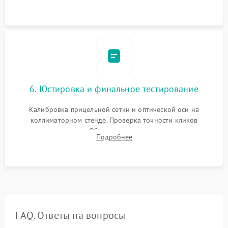
и заполнение его осушенным азотом или аргоном для
защиты линз от внутреннего запотевания.
6. Юстировка и финальное тестирование
Калибровка прицельной сетки и оптической оси на
коллиматорном стенде. Проверка точности кликов
механизма поправок. Обязательное испытание прицела на
Подробнее
ударном стенде для проверки устойчивости к отдаче и
гарантии сохранения точки пристрелки.
FAQ. Ответы на вопросы