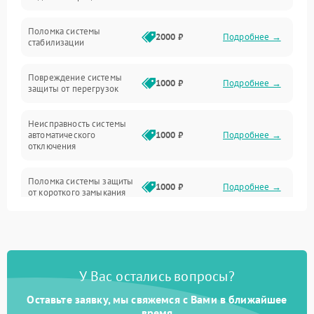
Неисправность подсветки и электроники
Поломка системы
2000 ₽
Подробнее →
стабилизации
Прочие неисправности
Повреждение системы
1000 ₽
Подробнее →
защиты от перегрузок
Электропитание
Неисправность системы
Механика
автоматического
1000 ₽
Подробнее →
отключения
Управление
Поломка системы защиты
1000 ₽
Подробнее →
от короткого замыкания
Корпус/Герметичность
Повреждение системы
Датчики
1000 ₽
Подробнее →
защиты от перегрева
У Вас остались вопросы?
Неисправность системы
защиты от
1000 ₽
Подробнее →
перенапряжения
Оставьте заявку, мы свяжемся с Вами в ближайшее
время