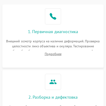
1. Первичная диагностика
Внешний осмотр корпуса на наличие деформаций. Проверка
целостности линз объектива и окуляра. Тестирование
работы барабанчиков ввода поправок, кольца отстройки
Подробнее
параллакса и зума. Выявление сколов, внутренних
загрязнений и нарушений герметичности.
2. Разборка и дефектовка