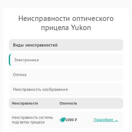
Неисправности оптического
прицела Yukon
Виды неисправностей
Электроника
Оптика
Неисправность изображения
Неисправности
Стоимость
Механические повреждения
Неисправность системы
Неисправность фокусировки и оптики
1000 ₽
Подробнее →
подсветки прицела