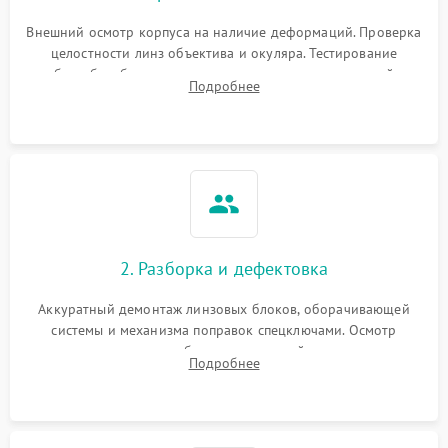
Внешний осмотр корпуса на наличие деформаций. Проверка
целостности линз объектива и окуляра. Тестирование
работы барабанчиков ввода поправок, кольца отстройки
Подробнее
параллакса и зума. Выявление сколов, внутренних
загрязнений и нарушений герметичности.
2. Разборка и дефектовка
Аккуратный демонтаж линзовых блоков, оборачивающей
системы и механизма поправок спецключами. Осмотр
внутренних резьбовых соединений, пружин и
Подробнее
уплотнительных колец. Поиск причин люфта, смещения
точки попадания или заклинивания подвижных частей.