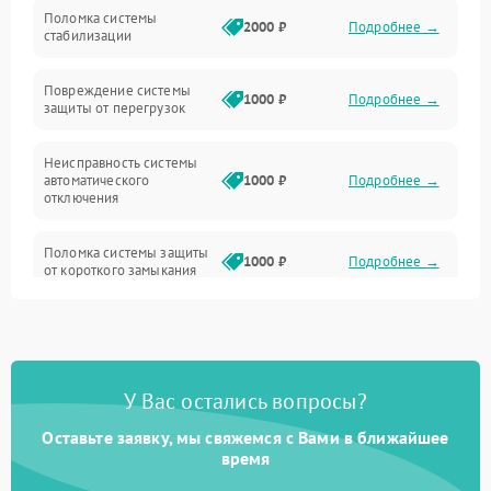
Неисправность подсветки и электроники
Поломка системы
2000 ₽
Подробнее →
стабилизации
Прочие неисправности
Повреждение системы
1000 ₽
Подробнее →
защиты от перегрузок
Электропитание
Неисправность системы
Механика
автоматического
1000 ₽
Подробнее →
отключения
Управление
Поломка системы защиты
1000 ₽
Подробнее →
от короткого замыкания
Корпус/Герметичность
Повреждение системы
Датчики
1000 ₽
Подробнее →
защиты от перегрева
У Вас остались вопросы?
Неисправность системы
защиты от
1000 ₽
Подробнее →
перенапряжения
Оставьте заявку, мы свяжемся с Вами в ближайшее
время
Неисправность системы