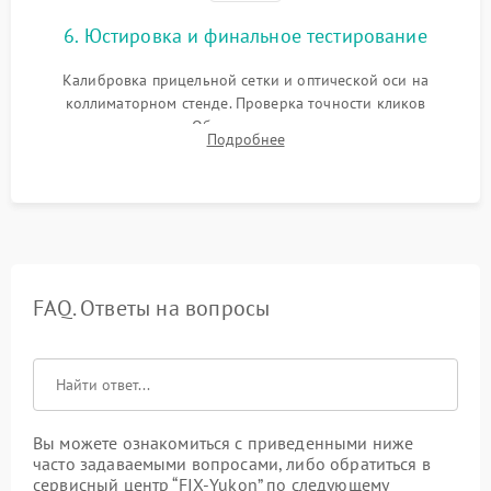
6. Юстировка и финальное тестирование
Калибровка прицельной сетки и оптической оси на
коллиматорном стенде. Проверка точности кликов
механизма поправок. Обязательное испытание прицела на
Подробнее
ударном стенде для проверки устойчивости к отдаче и
гарантии сохранения точки пристрелки.
FAQ. Ответы на вопросы
Вы можете ознакомиться с приведенными ниже
часто задаваемыми вопросами, либо обратиться в
сервисный центр “FIX-Yukon” по следующему