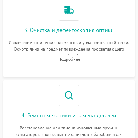
3. Очистка и дефектоскопия оптики
Извлечение оптических элементов и узла прицельной сетки.
Осмотр линз на предмет повреждения просветляющего
покрытия или появления грибка. Бережная очистка стекол
Подробнее
спецрастворами. Проверка целостности гравированной
сетки и модуля ее подсветки.
4. Ремонт механики и замена деталей
Восстановление или замена изношенных пружин,
фиксаторов и кликовых механизмов в барабанчиках