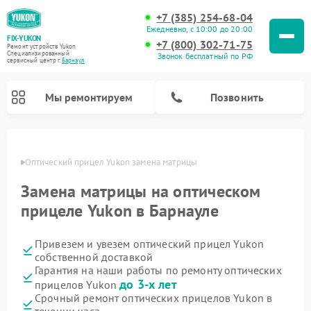
+7 (385) 254-68-04
Ежедневно, с 10:00 до 20:00
FIX-YUKON
+7 (800) 302-71-75
Ремонт устройств Yukon
Специализированный
Звонок бесплатный по РФ
cервисный центр г.
Барнаул
Мы ремонтируем
Позвонить
науле
Оптический прицел Yukon замена матрицы
Замена матрицы на оптическом
Ремонт прицелов ночного видения Yukon
Ремонт цифровых монокуляров Yukon
прицеле Yukon в Барнауле
Привезем и увезем оптический прицел Yukon
собственной доставкой
Гарантия на наши работы по ремонту оптических
до 3-х лет
прицелов Yukon
Срочный ремонт оптических прицелов Yukon в