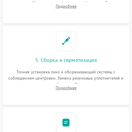
поправок. Устранение люфтов в трансфокаторе. Замена
Подробнее
поврежденных линз, разбитой сетки или восстановление
контактов в цепи подсветки прицельной марки.
5. Сборка и герметизация
Точная установка линз и оборачивающей системы с
соблюдением центровки. Замена резиновых уплотнителей и
нанесение влагозащитной смазки. Вакуумирование корпуса
Подробнее
и заполнение его осушенным азотом или аргоном для
защиты линз от внутреннего запотевания.