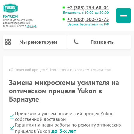
+7 (385) 254-68-04
Ежедневно, с 10:00 до 20:00
FIX-YUKON
+7 (800) 302-71-75
Ремонт устройств Yukon
Специализированный
Звонок бесплатный по РФ
cервисный центр г.
Барнаул
Мы ремонтируем
Позвонить
науле
Оптический прицел Yukon замена микросхемы усилителя
Замена микросхемы усилителя на
Ремонт прицелов ночного видения Yukon
Ремонт цифровых монокуляров Yukon
оптическом прицеле Yukon в
Барнауле
Привезем и увезем оптический прицел Yukon
собственной доставкой
Гарантия на наши работы по ремонту оптических
до 3-х лет
прицелов Yukon