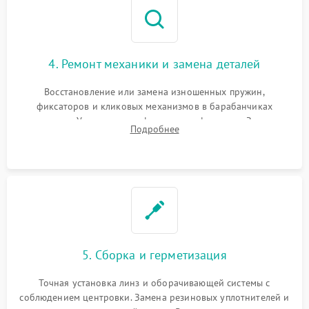
4. Ремонт механики и замена деталей
Восстановление или замена изношенных пружин,
фиксаторов и кликовых механизмов в барабанчиках
поправок. Устранение люфтов в трансфокаторе. Замена
Подробнее
поврежденных линз, разбитой сетки или восстановление
контактов в цепи подсветки прицельной марки.
5. Сборка и герметизация
Точная установка линз и оборачивающей системы с
соблюдением центровки. Замена резиновых уплотнителей и