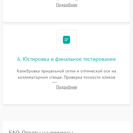
нанесение влагозащитной смазки. Вакуумирование корпуса
Подробнее
и заполнение его осушенным азотом или аргоном для
защиты линз от внутреннего запотевания.
6. Юстировка и финальное тестирование
Калибровка прицельной сетки и оптической оси на
коллиматорном стенде. Проверка точности кликов
механизма поправок. Обязательное испытание прицела на
Подробнее
ударном стенде для проверки устойчивости к отдаче и
гарантии сохранения точки пристрелки.
FAQ. Ответы на вопросы