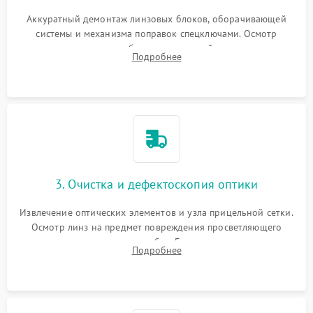
Аккуратный демонтаж линзовых блоков, оборачивающей
системы и механизма поправок спецключами. Осмотр
внутренних резьбовых соединений, пружин и
Подробнее
уплотнительных колец. Поиск причин люфта, смещения
точки попадания или заклинивания подвижных частей.
3. Очистка и дефектоскопия оптики
Извлечение оптических элементов и узла прицельной сетки.
Осмотр линз на предмет повреждения просветляющего
покрытия или появления грибка. Бережная очистка стекол
Подробнее
спецрастворами. Проверка целостности гравированной
сетки и модуля ее подсветки.