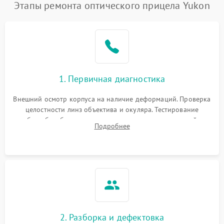
Этапы ремонта оптического прицела Yukon
1. Первичная диагностика
Внешний осмотр корпуса на наличие деформаций. Проверка
целостности линз объектива и окуляра. Тестирование
работы барабанчиков ввода поправок, кольца отстройки
Подробнее
параллакса и зума. Выявление сколов, внутренних
загрязнений и нарушений герметичности.
2. Разборка и дефектовка