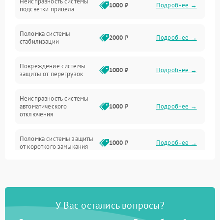
Неисправность системы
Неисправность фокусировки и оптики
1000 ₽
Подробнее →
подсветки прицела
Неисправность подсветки и электроники
Поломка системы
2000 ₽
Подробнее →
стабилизации
Прочие неисправности
Повреждение системы
1000 ₽
Подробнее →
защиты от перегрузок
Электропитание
Неисправность системы
Механика
автоматического
1000 ₽
Подробнее →
отключения
Управление
Поломка системы защиты
1000 ₽
Подробнее →
от короткого замыкания
Корпус/Герметичность
Повреждение системы
Датчики
1000 ₽
Подробнее →
защиты от перегрева
У Вас остались вопросы?
Неисправность системы
защиты от
1000 ₽
Подробнее →
перенапряжения