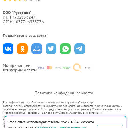
ООО "Русервис"
ИНН 7702633247
ОГРН 1077746335776
Поделиться в соц. сетях:
Мы принимаем
все формы оплаты
Политика конфиденциальности
Вся информация на сайте носит исключительно справочный характер.
Товарные знаки используются исключительно для описания устройств, в отношении которых
сервисные центры brn.yukon-fix.ru предоставляют услуги по ремонту. Услуги оказываются в
неавторизованных сервисных центрах brn.yukon-fix.ru, которые не связаны с
правообладателями товарных знаков или их официальными представителями.
Ремонт осуществляется для устройств, уже введенных в гражданский оборот в соответствии
Этот сайт использует файлы cookie. Вы можете
со статьей 1487 ГК РФ.
Использование товарных знаков не преследует цели индивидуализации услуг или введения