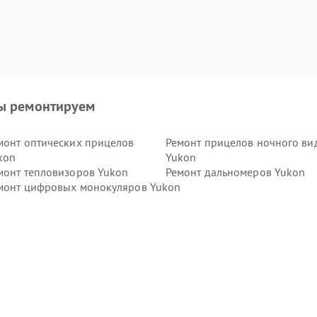
ы ремонтируем
монт оптических прицелов
Ремонт прицелов ночного ви
kon
Yukon
монт тепловизоров Yukon
Ремонт дальномеров Yukon
монт цифровых монокуляров Yukon