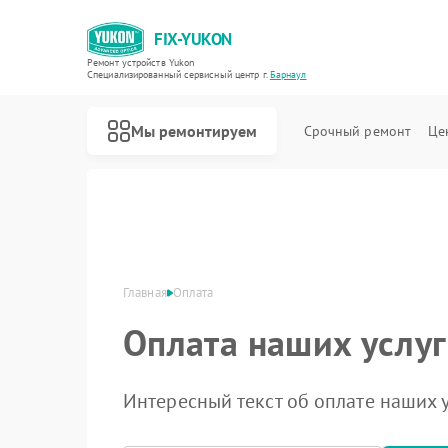
FIX-YUKON
Ремонт устройств Yukon
Специализированный cервисный центр г.
Барнаул
Мы ремонтируем
Срочный ремонт
Це
Главная
Оплата
Оплата наших услуг
Ремонт оптических прицелов Yukon
Ремонт прицелов ночного видения Yukon
Ремонт цифровых монокуляров Yukon
Интересный текст об оплате наших у