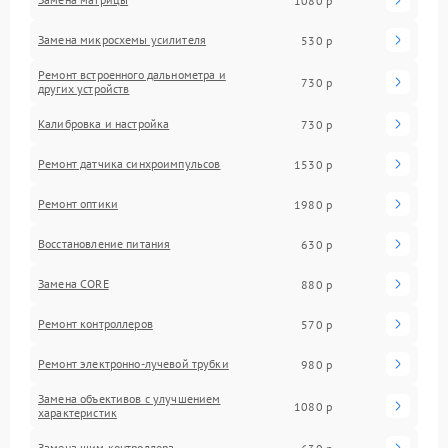
1080 р
Замена микросхемы усилителя
530 р
Ремонт встроенного дальнометра и
730 р
других устройств
Калибровка и настройка
730 р
Ремонт датчика синхроимпульсов
1530 р
Ремонт оптики
1980 р
Восстановление питания
630 р
Замена CORE
880 р
Ремонт контроллеров
570 р
Ремонт электронно-лучевой трубки
980 р
Замена объективов с улучшением
1080 р
характеристик
Замена шим контроллера