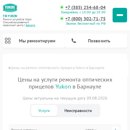
+7 (385) 254-68-04
Ежедневно, с 10:00 до 20:00
FIX-YUKON
+7 (800) 302-71-75
Ремонт устройств Yukon
Специализированный
Звонок бесплатный по РФ
cервисный центр г.
Барнаул
Мы ремонтируем
Позвонить
Цены
Цены на ремонт оптического прицела Yukon в Барнауле
Цены на услуги ремонта оптических
Ремонт прицелов ночного видения Yukon
прицелов
Yukon
в Барнауле
Ремонт цифровых монокуляров Yukon
Цены актуальны на текущую дату 09.08.2026
Услуги
Неисправности
Замена матрицы