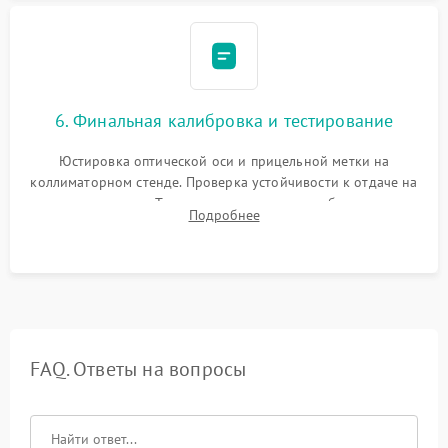
6. Финальная калибровка и тестирование
Юстировка оптической оси и прицельной метки на
коллиматорном стенде. Проверка устойчивости к отдаче на
ударном стенде. Тестирование качества изображения в
Подробнее
темноте, дальности обнаружения и корректной работы всех
режимов прицела.
FAQ. Ответы на вопросы