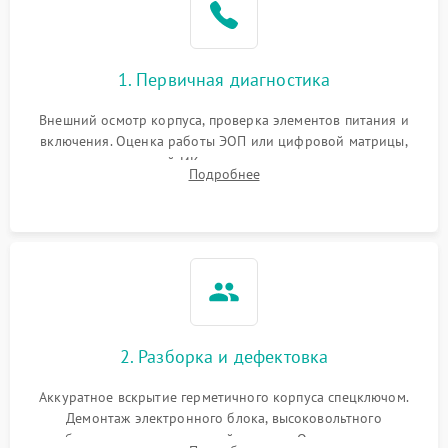
1. Первичная диагностика
Внешний осмотр корпуса, проверка элементов питания и
включения. Оценка работы ЭОП или цифровой матрицы,
проверка встроенной ИК-подсветки и механизма выверки
Подробнее
прицельной сетки. Выявление видимых дефектов оптики и
артефактов изображения.
2. Разборка и дефектовка
Аккуратное вскрытие герметичного корпуса спецключом.
Демонтаж электронного блока, высоковольтного
преобразователя и оптической системы. Осмотр контактов