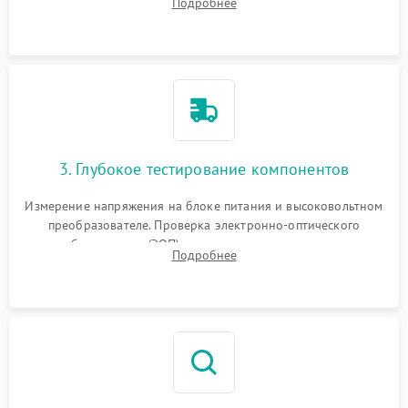
Подробнее
на окисление и проверка целостности уплотнительных
колец влагозащиты.
3. Глубокое тестирование компонентов
Измерение напряжения на блоке питания и высоковольтном
преобразователе. Проверка электронно-оптического
преобразователя (ЭОП) на стенде на предмет эмиссии,
Подробнее
шумов и засветок. Диагностика микросхем цифровых
моделей под микроскопом.