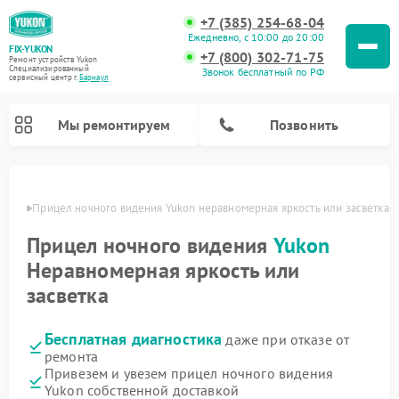
+7 (385) 254-68-04
Ежедневно, с 10:00 до 20:00
FIX-YUKON
+7 (800) 302-71-75
Ремонт устройств Yukon
Специализированный
Звонок бесплатный по РФ
cервисный центр г.
Барнаул
Мы ремонтируем
Позвонить
науле
Прицел ночного видения Yukon неравномерная яркость или засветка
Прицел ночного видения
Yukon
Ремонт оптических прицелов Yukon
Ремонт цифровых монокуляров Yukon
Неравномерная яркость или
засветка
Бесплатная диагностика
даже при отказе от
ремонта
Привезем и увезем прицел ночного видения
Yukon собственной доставкой