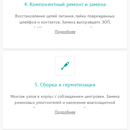
4. Компонентный ремонт и замена
Восстановление цепей питания, пайка поврежденных
шлейфов и контактов. Замена выгоревшего ЭОП,
неисправной ИК-подсветки или матрицы. Ультразвуковая
Подробнее
очистка плат и удаление загрязнений с линз объектива и
окуляра спецрастворами.
5. Сборка и герметизация
Монтаж узлов в корпус с соблюдением центровки. Замена
резиновых уплотнителей и нанесение влагозащитной
смазки. Заполнение внутреннего объема прицела
Подробнее
осушенным азотом для предотвращения запотевания оптики
при перепадах температур.