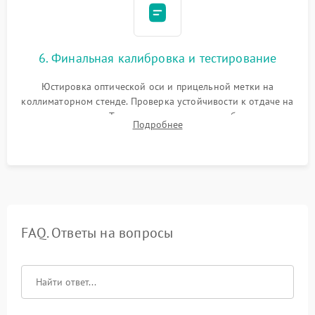
6. Финальная калибровка и тестирование
Юстировка оптической оси и прицельной метки на
коллиматорном стенде. Проверка устойчивости к отдаче на
ударном стенде. Тестирование качества изображения в
Подробнее
темноте, дальности обнаружения и корректной работы всех
режимов прицела.
FAQ. Ответы на вопросы