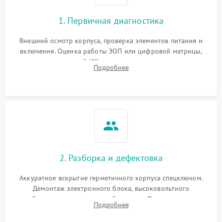
1. Первичная диагностика
Внешний осмотр корпуса, проверка элементов питания и
включения. Оценка работы ЭОП или цифровой матрицы,
проверка встроенной ИК-подсветки и механизма выверки
Подробнее
прицельной сетки. Выявление видимых дефектов оптики и
артефактов изображения.
2. Разборка и дефектовка
Аккуратное вскрытие герметичного корпуса спецключом.
Демонтаж электронного блока, высоковольтного
преобразователя и оптической системы. Осмотр контактов
Подробнее
на окисление и проверка целостности уплотнительных
колец влагозащиты.