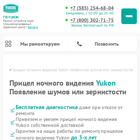
+7 (385) 254-68-04
Ежедневно, с 10:00 до 20:00
FIX-YUKON
+7 (800) 302-71-75
Ремонт устройств Yukon
Специализированный
Звонок бесплатный по РФ
cервисный центр г.
Барнаул
Мы ремонтируем
Позвонить
науле
Прицел ночного видения Yukon появление шумов или зернистости
Прицел ночного видения
Yukon
Появление шумов или зернистости
Ремонт оптических прицелов Yukon
Ремонт цифровых монокуляров Yukon
Бесплатная диагностика
даже при отказе от
ремонта
Привезем и увезем прицел ночного видения
Yukon собственной доставкой
Гарантия на наши работы по ремонту прицелов
до 3-х лет
ночного видения Yukon