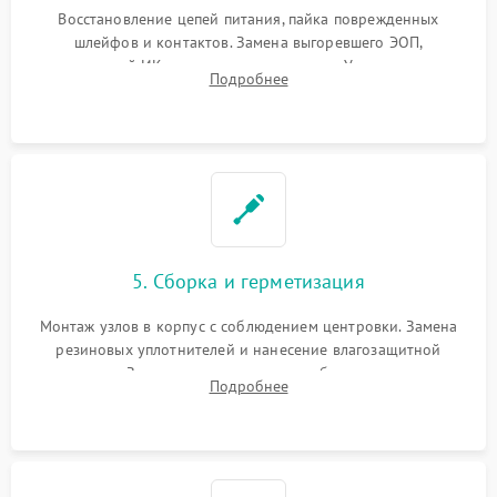
Восстановление цепей питания, пайка поврежденных
шлейфов и контактов. Замена выгоревшего ЭОП,
неисправной ИК-подсветки или матрицы. Ультразвуковая
Подробнее
очистка плат и удаление загрязнений с линз объектива и
окуляра спецрастворами.
5. Сборка и герметизация
Монтаж узлов в корпус с соблюдением центровки. Замена
резиновых уплотнителей и нанесение влагозащитной
смазки. Заполнение внутреннего объема прицела
Подробнее
осушенным азотом для предотвращения запотевания оптики
при перепадах температур.