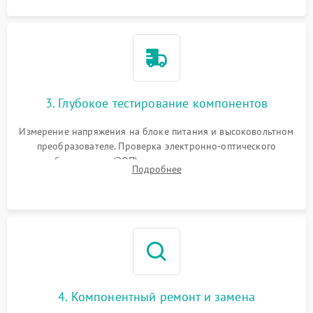
3. Глубокое тестирование компонентов
Измерение напряжения на блоке питания и высоковольтном
преобразователе. Проверка электронно-оптического
преобразователя (ЭОП) на стенде на предмет эмиссии,
Подробнее
шумов и засветок. Диагностика микросхем цифровых
моделей под микроскопом.
4. Компонентный ремонт и замена