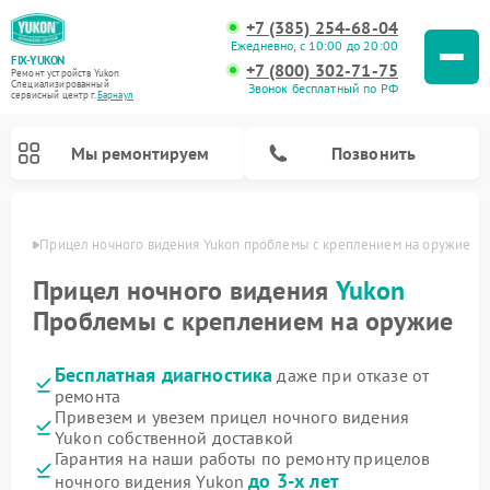
+7 (385) 254-68-04
Ежедневно, с 10:00 до 20:00
FIX-YUKON
+7 (800) 302-71-75
Ремонт устройств Yukon
Специализированный
Звонок бесплатный по РФ
cервисный центр г.
Барнаул
Мы ремонтируем
Позвонить
науле
Прицел ночного видения Yukon проблемы с креплением на оружие
Прицел ночного видения
Yukon
Проблемы с креплением на оружие
Ремонт оптических прицелов Yukon
Ремонт цифровых монокуляров Yukon
Бесплатная диагностика
даже при отказе от
ремонта
Привезем и увезем прицел ночного видения
Yukon собственной доставкой
Гарантия на наши работы по ремонту прицелов
до 3-х лет
ночного видения Yukon