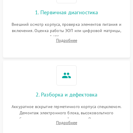
1. Первичная диагностика
Внешний осмотр корпуса, проверка элементов питания и
включения. Оценка работы ЭОП или цифровой матрицы,
проверка встроенной ИК-подсветки и механизма выверки
Подробнее
прицельной сетки. Выявление видимых дефектов оптики и
артефактов изображения.
2. Разборка и дефектовка
Аккуратное вскрытие герметичного корпуса спецключом.
Демонтаж электронного блока, высоковольтного
преобразователя и оптической системы. Осмотр контактов
Подробнее
на окисление и проверка целостности уплотнительных
колец влагозащиты.