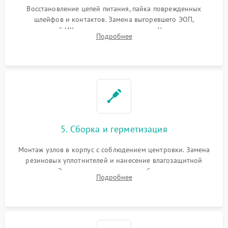
Восстановление цепей питания, пайка поврежденных
шлейфов и контактов. Замена выгоревшего ЭОП,
неисправной ИК-подсветки или матрицы. Ультразвуковая
Подробнее
очистка плат и удаление загрязнений с линз объектива и
окуляра спецрастворами.
5. Сборка и герметизация
Монтаж узлов в корпус с соблюдением центровки. Замена
резиновых уплотнителей и нанесение влагозащитной
смазки. Заполнение внутреннего объема прицела
Подробнее
осушенным азотом для предотвращения запотевания оптики
при перепадах температур.