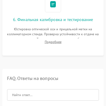
6. Финальная калибровка и тестирование
Юстировка оптической оси и прицельной метки на
коллиматорном стенде. Проверка устойчивости к отдаче на
ударном стенде. Тестирование качества изображения в
Подробнее
темноте, дальности обнаружения и корректной работы всех
режимов прицела.
FAQ. Ответы на вопросы