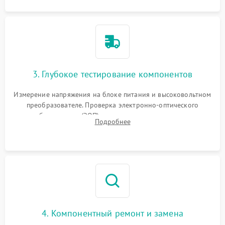
3. Глубокое тестирование компонентов
Измерение напряжения на блоке питания и высоковольтном
преобразователе. Проверка электронно-оптического
преобразователя (ЭОП) на стенде на предмет эмиссии,
Подробнее
шумов и засветок. Диагностика микросхем цифровых
моделей под микроскопом.
4. Компонентный ремонт и замена