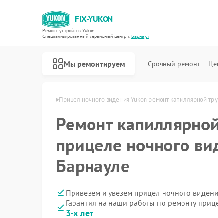
FIX-YUKON
Ремонт устройств Yukon
Специализированный cервисный центр г.
Барнаул
Мы ремонтируем
Срочный ремонт
Це
ия Yukon в Барнауле
Прицел ночного видения Yukon ремонт капиллярной тру
Ремонт капиллярной
прицеле ночного ви
Ремонт оптических прицелов Yukon
Ремонт цифровых монокуляров Yukon
Барнауле
Привезем и увезем прицел ночного видени
Гарантия на наши работы по ремонту приц
3-х лет