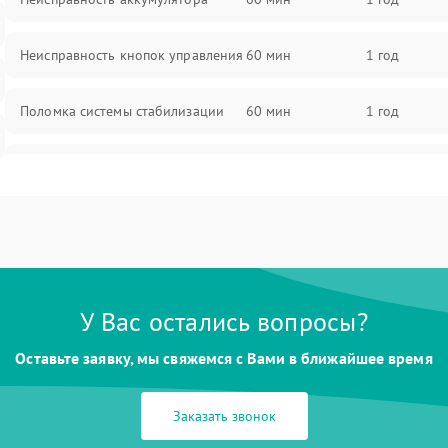
Неисправность кнопок управления
60 мин
1 год
Поломка системы стабилизации
60 мин
1 год
Повреждение системы защиты от
60 мин
1 год
перегрузок
Неисправность системы
60 мин
1 год
автоматического отключения
Поломка системы защиты от
У Вас остались вопросы?
60 мин
1 год
короткого замыкания
Оставьте заявку, мы свяжемся с Вами в ближайшее время
Повреждение системы защиты от
60 мин
1 год
перегрева
Заказать звонок