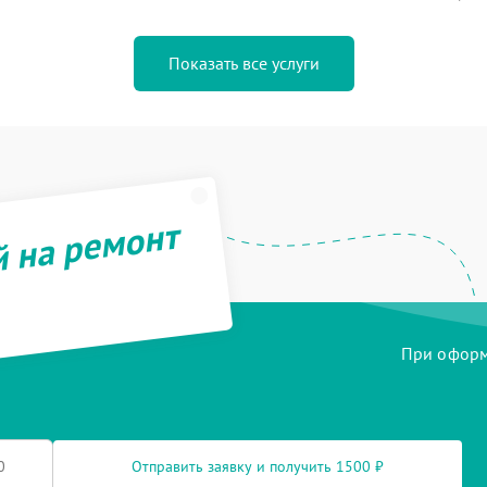
Показать все услуги
й на ремонт
При оформл
Отправить заявку и получить 1500 ₽