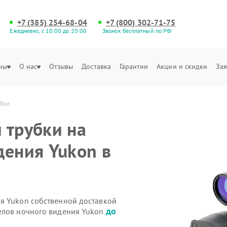
+7 (385) 254-68-04
+7 (800) 302-71-75
Ежедневно, с 10:00 до 20:00
Звонок бесплатный по РФ
ны
О нас
Отзывы
Доставка
Гарантии
Акции и скидки
Зая
бки
 трубки на
дения Yukon в
я Yukon собственной доставкой
до
елов ночного видения Yukon