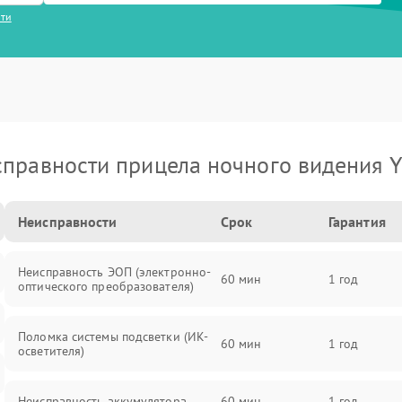
сти
правности прицела ночного видения 
Неисправности
Срок
Гарантия
Неисправность ЭОП (электронно-
60 мин
1 год
оптического преобразователя)
Поломка системы подсветки (ИК-
60 мин
1 год
осветителя)
Неисправность аккумулятора
60 мин
1 год