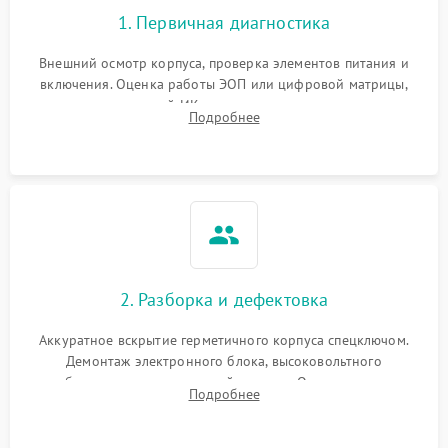
1. Первичная диагностика
Повреждение системы
1000 ₽
Подробнее →
защиты от перегрева
Внешний осмотр корпуса, проверка элементов питания и
включения. Оценка работы ЭОП или цифровой матрицы,
Неисправность системы
проверка встроенной ИК-подсветки и механизма выверки
Подробнее
защиты от
1000 ₽
Подробнее →
прицельной сетки. Выявление видимых дефектов оптики и
перенапряжения
артефактов изображения.
Неисправность системы
1000 ₽
Подробнее →
защиты от замыкания
Неисправность системы
1000 ₽
Подробнее →
защиты от перегрева
2. Разборка и дефектовка
Поломка системы защиты
1000 ₽
Подробнее →
от перенапряжения
Аккуратное вскрытие герметичного корпуса спецключом.
Демонтаж электронного блока, высоковольтного
преобразователя и оптической системы. Осмотр контактов
Поломка системы защиты
1000 ₽
Подробнее →
Подробнее
от замыкания
на окисление и проверка целостности уплотнительных
колец влагозащиты.