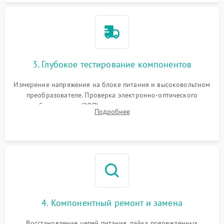
3. Глубокое тестирование компонентов
Измерение напряжения на блоке питания и высоковольтном
преобразователе. Проверка электронно-оптического
преобразователя (ЭОП) на стенде на предмет эмиссии,
Подробнее
шумов и засветок. Диагностика микросхем цифровых
моделей под микроскопом.
4. Компонентный ремонт и замена
Восстановление цепей питания, пайка поврежденных