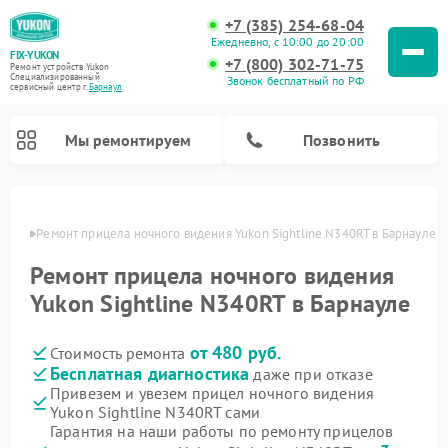
+7 (385) 254-68-04
Ежедневно, с 10:00 до 20:00
FIX-YUKON
+7 (800) 302-71-75
Ремонт устройств Yukon
Специализированный
Звонок бесплатный по РФ
cервисный центр г.
Барнаул
Мы ремонтируем
Позвонить
науле
Ремонт прицела ночного видения Yukon Sightline N340RT в Барнауле
Ремонт прицела ночного видения
Ремонт оптических прицелов Yukon
Ремонт цифровых монокуляров Yukon
Yukon Sightline N340RT в Барнауле
от 480 руб.
Стоимость ремонта
Бесплатная диагностика
даже при отказе
Привезем и увезем прицел ночного видения
Yukon Sightline N340RT сами
Гарантия на наши работы по ремонту прицелов