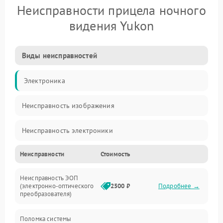
Неисправности прицела ночного
видения Yukon
Виды неисправностей
Электроника
Неисправность изображения
Неисправность электроники
Неисправности
Стоимость
Механические повреждения
Неисправность ЭОП
Неисправность управления
(электронно-оптического
2500 ₽
Подробнее →
преобразователя)
Прочие неисправности
Поломка системы