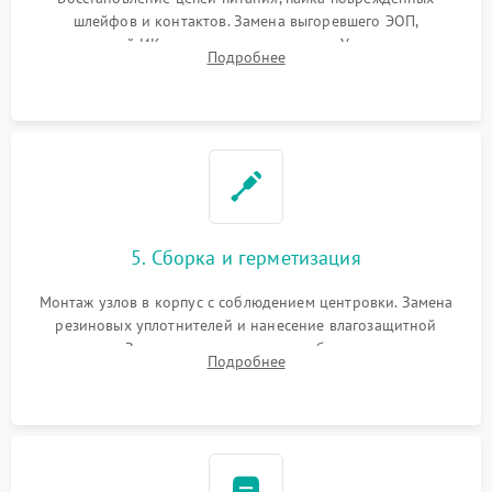
шлейфов и контактов. Замена выгоревшего ЭОП,
неисправной ИК-подсветки или матрицы. Ультразвуковая
Подробнее
очистка плат и удаление загрязнений с линз объектива и
окуляра спецрастворами.
5. Сборка и герметизация
Монтаж узлов в корпус с соблюдением центровки. Замена
резиновых уплотнителей и нанесение влагозащитной
смазки. Заполнение внутреннего объема прицела
Подробнее
осушенным азотом для предотвращения запотевания оптики
при перепадах температур.