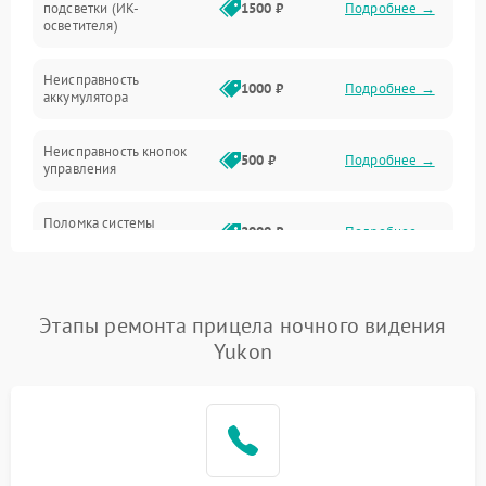
подсветки (ИК-
1500 ₽
Подробнее →
Оптика
осветителя)
Неисправность
1000 ₽
Подробнее →
аккумулятора
Неисправность кнопок
500 ₽
Подробнее →
управления
Поломка системы
2000 ₽
Подробнее →
стабилизации
Повреждение системы
1000 ₽
Подробнее →
защиты от перегрузок
Этапы ремонта прицела ночного видения
Yukon
Неисправность системы
автоматического
1000 ₽
Подробнее →
отключения
Поломка системы защиты
1000 ₽
Подробнее →
от короткого замыкания