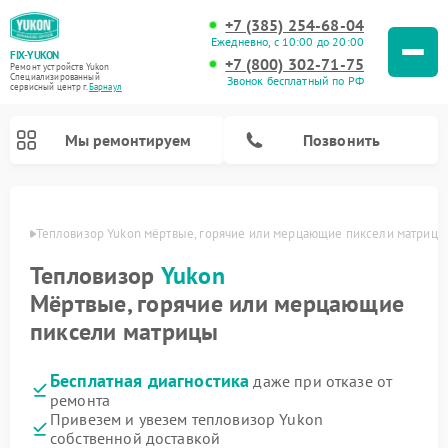
+7 (385) 254-68-04
Ежедневно, с 10:00 до 20:00
FIX-YUKON
+7 (800) 302-71-75
Ремонт устройств Yukon
Специализированный
Звонок бесплатный по РФ
cервисный центр г.
Барнаул
Мы ремонтируем
Позвонить
науле
Тепловизор Yukon мёртвые, горячие или мерцающие пиксели матрицы
Тепловизор
Yukon
Ремонт оптических прицелов Yukon
Ремонт прицелов ночного видения Yukon
Ремонт цифровых монокуляров Yukon
Мёртвые, горячие или мерцающие
пиксели матрицы
Бесплатная диагностика
даже при отказе от
ремонта
Привезем и увезем тепловизор Yukon
собственной доставкой