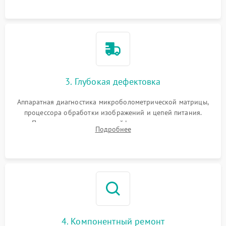
растворами.
3. Глубокая дефектовка
Аппаратная диагностика микроболометрической матрицы,
процессора обработки изображений и цепей питания.
Проверка целостности шлейфов, модуля памяти и
Подробнее
интерфейсов связи. Выявление сгоревших SMD-компонентов
на плате.
4. Компонентный ремонт