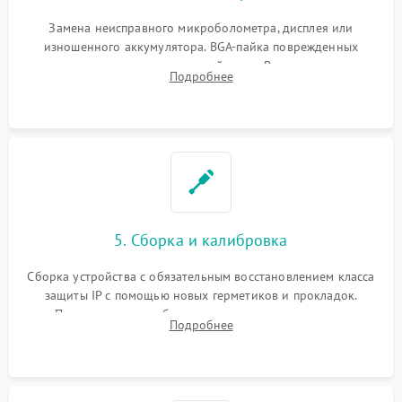
Замена неисправного микроболометра, дисплея или
изношенного аккумулятора. BGA-пайка поврежденных
контроллеров на материнской плате. Восстановление
Подробнее
разъемов и кнопок, замена поврежденных элементов
корпуса.
5. Сборка и калибровка
Сборка устройства с обязательным восстановлением класса
защиты IP с помощью новых герметиков и прокладок.
Программная калибровка матрицы по эталонному
Подробнее
абсолютно черному телу для точного измерения температур.