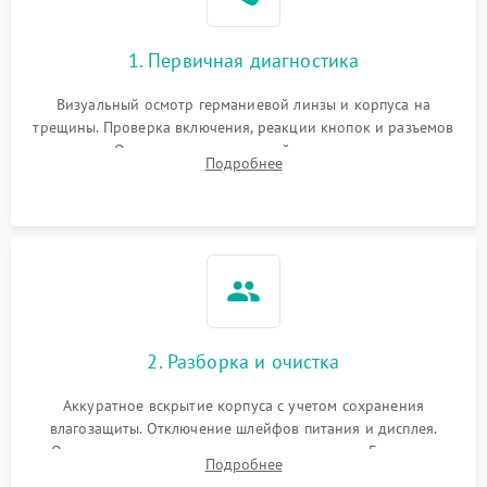
1. Первичная диагностика
Визуальный осмотр германиевой линзы и корпуса на
трещины. Проверка включения, реакции кнопок и разъемов
зарядки. Оценка вывода тепловой сигнатуры на экран,
Подробнее
проверка базовых функций и считывание системных
ошибок.
2. Разборка и очистка
Аккуратное вскрытие корпуса с учетом сохранения
влагозащиты. Отключение шлейфов питания и дисплея.
Очистка внутренних плат от окислов и пыли. Бережная
Подробнее
обработка германиевого объектива специализированными