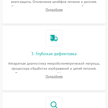
влагозащиты. Отключение шлейфов питания и дисплея.
Очистка внутренних плат от окислов и пыли. Бережная
Подробнее
обработка германиевого объектива специализированными
растворами.
3. Глубокая дефектовка
Аппаратная диагностика микроболометрической матрицы,
процессора обработки изображений и цепей питания.
Проверка целостности шлейфов, модуля памяти и
Подробнее
интерфейсов связи. Выявление сгоревших SMD-компонентов
на плате.