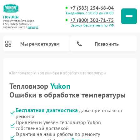
+7 (385) 254-68-04
Ежедневно, с 10:00 до 20:00
FIX-YUKON
+7 (800) 302-71-75
Ремонт устройств Yukon
Специализированный
Звонок бесплатный по РФ
cервисный центр г.
Барнаул
Мы ремонтируем
Позвонить
науле
Тепловизор Yukon ошибки в обработке температуры
Тепловизор
Yukon
Ремонт оптических прицелов Yukon
Ремонт прицелов ночного видения Yukon
Ремонт цифровых монокуляров Yukon
Ошибки в обработке температуры
Бесплатная диагностика
даже при отказе от
ремонта
Привезем и увезем тепловизор Yukon
собственной доставкой
Гарантия на наши работы по ремонту