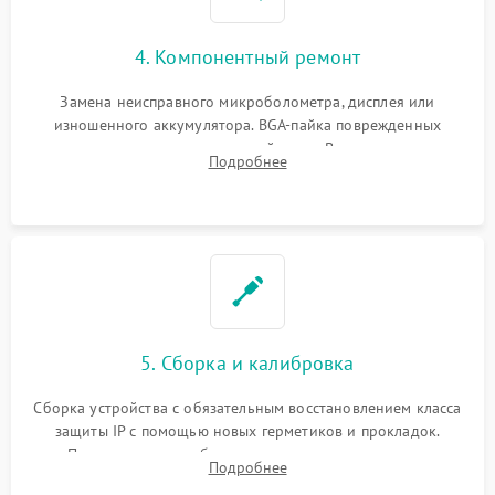
4. Компонентный ремонт
Замена неисправного микроболометра, дисплея или
изношенного аккумулятора. BGA-пайка поврежденных
контроллеров на материнской плате. Восстановление
Подробнее
разъемов и кнопок, замена поврежденных элементов
корпуса.
5. Сборка и калибровка
Сборка устройства с обязательным восстановлением класса
защиты IP с помощью новых герметиков и прокладок.
Программная калибровка матрицы по эталонному
Подробнее
абсолютно черному телу для точного измерения температур.