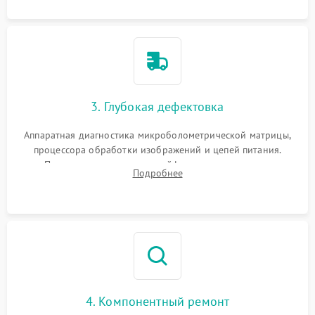
3. Глубокая дефектовка
Аппаратная диагностика микроболометрической матрицы,
процессора обработки изображений и цепей питания.
Проверка целостности шлейфов, модуля памяти и
Подробнее
интерфейсов связи. Выявление сгоревших SMD-компонентов
на плате.
4. Компонентный ремонт