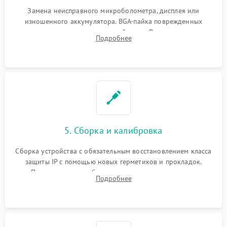
Замена неисправного микроболометра, дисплея или
изношенного аккумулятора. BGA-пайка поврежденных
контроллеров на материнской плате. Восстановление
Подробнее
разъемов и кнопок, замена поврежденных элементов
корпуса.
5. Сборка и калибровка
Сборка устройства с обязательным восстановлением класса
защиты IP с помощью новых герметиков и прокладок.
Программная калибровка матрицы по эталонному
Подробнее
абсолютно черному телу для точного измерения температур.