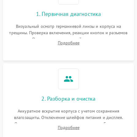
1. Первичная диагностика
Визуальный осмотр германиевой линзы и корпуса на
трещины. Проверка включения, реакции кнопок и разъемов
зарядки. Оценка вывода тепловой сигнатуры на экран,
Подробнее
проверка базовых функций и считывание системных
ошибок.
2. Разборка и очистка
Аккуратное вскрытие корпуса с учетом сохранения
влагозащиты. Отключение шлейфов питания и дисплея.
Очистка внутренних плат от окислов и пыли. Бережная
Подробнее
обработка германиевого объектива специализированными
растворами.