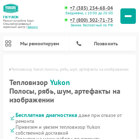
+7 (385) 254-68-04
Ежедневно, с 10:00 до 20:00
FIX-YUKON
+7 (800) 302-71-75
Ремонт устройств Yukon
Специализированный
Звонок бесплатный по РФ
cервисный центр г.
Барнаул
Мы ремонтируем
Позвонить
науле
Тепловизор Yukon полосы, рябь, шум, артефакты на изображении
Тепловизор
Yukon
Полосы, рябь, шум, артефакты на
Ремонт оптических прицелов Yukon
Ремонт прицелов ночного видения Yukon
Ремонт цифровых монокуляров Yukon
изображении
Бесплатная диагностика
даже при отказе от
ремонта
Привезем и увезем тепловизор Yukon
собственной доставкой
Гарантия на наши работы по ремонту