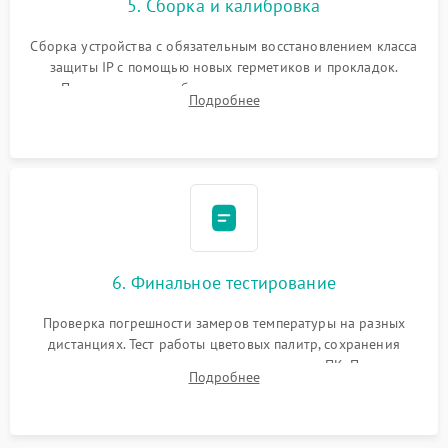
5. Сборка и калибровка
Сборка устройства с обязательным восстановлением класса
защиты IP с помощью новых герметиков и прокладок.
Программная калибровка матрицы по эталонному
Подробнее
абсолютно черному телу для точного измерения температур.
6. Финальное тестирование
Проверка погрешности замеров температуры на разных
дистанциях. Тест работы цветовых палитр, сохранения
термограмм в память и передачи данных на ПК. Проверка
Подробнее
автономности работы и итоговый контроль качества.