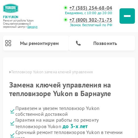
+7 (385) 254-68-04
Ежедневно, с 10:00 до 20:00
FIX-YUKON
+7 (800) 302-71-75
Ремонт устройств Yukon
Специализированный
Звонок бесплатный по РФ
cервисный центр г.
Барнаул
Мы ремонтируем
Позвонить
науле
Тепловизор Yukon замена ключей управления
Замена ключей управления на
Ремонт оптических прицелов Yukon
Ремонт прицелов ночного видения Yukon
Ремонт цифровых монокуляров Yukon
тепловизоре Yukon в Барнауле
Привезем и увезем тепловизор Yukon
собственной доставкой
Гарантия на наши работы по ремонту
до 3-х лет
тепловизоров Yukon
Срочный ремонт тепловизоров Yukon в течении