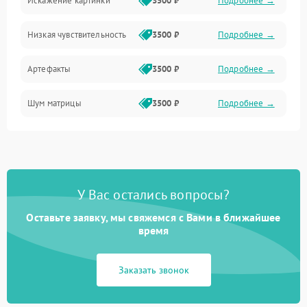
Искажение картинки
3500 ₽
Подробнее →
Электропитание
Низкая чувствительность
3500 ₽
Подробнее →
Измерения
Артефакты
3500 ₽
Подробнее →
Матрица
Шум матрицы
3500 ₽
Подробнее →
Проблемы питания
Температурные проблемы
Сбои коммуникаций и интерфейсов
У Вас остались вопросы?
Программные сбои
Оставьте заявку, мы свяжемся с Вами в ближайшее
время
Проблемы с объективом
Заказать звонок
Экран (дисплей)