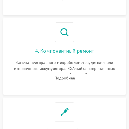
интерфейсов связи. Выявление сгоревших SMD-компонентов
на плате.
4. Компонентный ремонт
Замена неисправного микроболометра, дисплея или
изношенного аккумулятора. BGA-пайка поврежденных
контроллеров на материнской плате. Восстановление
Подробнее
разъемов и кнопок, замена поврежденных элементов
корпуса.