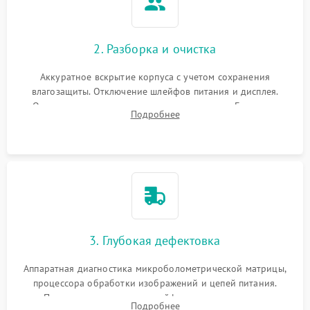
2. Разборка и очистка
Аккуратное вскрытие корпуса с учетом сохранения
влагозащиты. Отключение шлейфов питания и дисплея.
Очистка внутренних плат от окислов и пыли. Бережная
Подробнее
обработка германиевого объектива специализированными
растворами.
3. Глубокая дефектовка
Аппаратная диагностика микроболометрической матрицы,
процессора обработки изображений и цепей питания.
Проверка целостности шлейфов, модуля памяти и
Подробнее