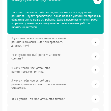
Какие документы вы предоставляете?
На этапе приема устройства на диагностику и последующий
ремонт вам будет предоставлен заказ-наряд с указанием страховых
обязательств на ваше устройство. Далее, после выполнения работ
по ремонту техники, вы получите акт выполненных работ и
гарантийный талон.
Я уже знаю в чем неисправность и какой
ремонт необходим. Для чего проводить
диагностику?
Мне нужен срочный ремонт. Сможете
сделать?
Я хочу, чтобы мое устройство
ремонтировали при мне.
Я хочу, чтобы мое устройство
ремонтировалось только оригинальными
запчастями.
Как я узнаю, что мое устройство готово?