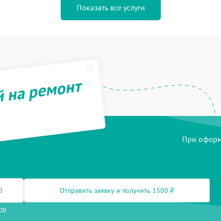
Показать все услуги
й на ремонт
При оформл
Отправить заявку и получить 1500 ₽
сти