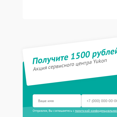
Получите 1500 рубле
Акция сервисного центра Yukon
Отправляя, Вы соглашаетесь с
политикой конфиденциально