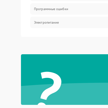
Программные ошибки
Электропитание
Измерения
Матрица
?
Проблемы питания
Температурные проблемы
Сбои коммуникаций и интерфейсов
Программные сбои