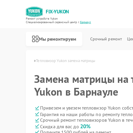
FIX-YUKON
Ремонт устройств Yukon
Специализированный cервисный центр г.
Барнаул
Мы ремонтируем
Срочный ремонт
Це
ов Yukon в Барнауле
Тепловизор Yukon замена матрицы
Замена матрицы на 
Yukon в Барнауле
Ремонт оптических прицелов Yukon
Ремонт прицелов ночного видения Yukon
Ремонт цифровых монокуляров Yukon
Привезем и увезем тепловизор Yukon собс
Гарантия на наши работы по ремонту тепл
Срочный ремонт тепловизоров Yukon в теч
20%
Скидка для вас до
Получите 1500 рублей на ремонт